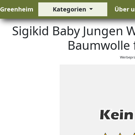
Greenheim
Kategorien
Über u
Sigikid Baby Jungen 
Baumwolle f
Werbeprä