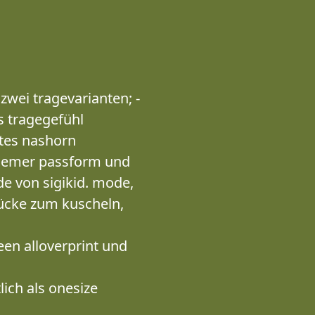
zwei tragevarianten; -
s tragegefühl
ktes nashorn
quemer passform und
e von sigikid. mode,
tücke zum kuscheln,
een alloverprint und
lich als onesize