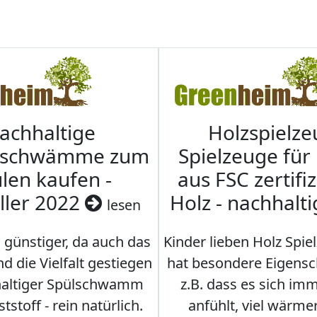
achhaltige
Holzspielze
nschwämme zum
Spielzeuge für
len kaufen -
aus FSC zertifi
ller 2022
Holz - nachhalt
lesen
 günstiger, da auch das
Kinder lieben Holz Spie
d die Vielfalt gestiegen
hat besondere Eigensc
hhaltiger Spülschwamm
z.B. dass es sich i
stoff - rein natürlich.
anfühlt, viel wärmer