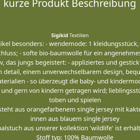
kurze Produkt Beschreibung
Sigikid
Textilien
ikel besonders: - wendemode: 1 kleidungsstück, 
chluss; - softe bio-baumwolle für ein angenehme
v, das jungs begeistert: - appliziertes und gestic
zum detail, einem unverwechselbarem design, be
erialien - so überzeugt die baby- und kindermod
und gern von kindern getragen wird; lieblingss
toben und spielen
steht aus orangefarbenem single jersey mit kakt
innen aus blauem single jersey
stuch aus unserer kollektion 'wildlife' ist erhält
Stoff typ: 100% Baumwolle