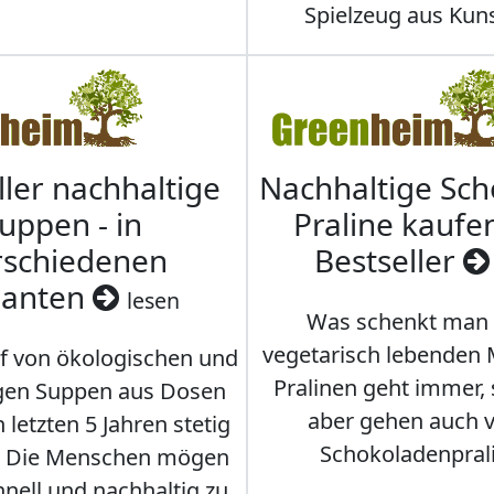
Spielzeug aus Kuns
ller nachhaltige
Nachhaltige Sc
uppen - in
Praline kaufen
rschiedenen
Bestseller
ianten
lesen
Was schenkt man
vegetarisch lebenden
f von ökologischen und
Pralinen geht immer,
gen Suppen aus Dosen
aber gehen auch 
 letzten 5 Jahren stetig
Schokoladenpral
. Die Menschen mögen
hnell und nachhaltig zu