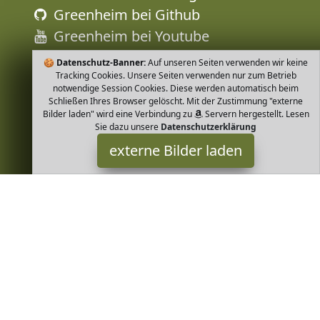
Greenheim bei Github
Greenheim bei Youtube
🍪
Datenschutz-Banner:
Auf unseren Seiten verwenden wir keine
Tracking Cookies. Unsere Seiten verwenden nur zum Betrieb
notwendige Session Cookies. Diese werden automatisch beim
Schließen Ihres Browser gelöscht. Mit der Zustimmung "externe
Bilder laden" wird eine Verbindung zu
Servern hergestellt. Lesen
Sie dazu unsere
Datenschutzerklärung
externe Bilder laden
loud + proud
Textilien ud proud werden nachhaltig ökologisch und fair in
Europa produziert Baumwolle aus kontrolliert biologischem
Anbau In allen Produktionsstufe loud + proud
Greenheim ist Teilnehmer am Partnerprogramm der
EU S.à r.l.
Dieses Partnerprogramm wurde von
ins Leben gerufen, um
Links auf externe
Internetseiten platzieren zu können. Die