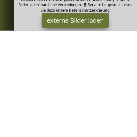
Bilder laden" wird eine Verbindung zu
Servern hergestellt. Lesen
Sie dazu unsere
Datenschutzerklärung
externe Bilder laden
GreenOrganic
Misc. unsere Bio Flohsamenschalen sind reich an Ballast und
Schleimstoffen enthalten keine Allergene sind kohlenhydratarm
und von Natur aus gluten und l GreenOrganic
Greenheim ist Teilnehmer am Partnerprogramm der
EU S.à r.l.
Dieses Partnerprogramm wurde von
ins Leben gerufen, um
Links auf externe
Internetseiten platzieren zu können. Die
Bertreiber von Greenheim verdienen mit Kostenerstattungen
durch
mit. Der Inhalt der Produktseiten auf Greenheim kommt
von
Service LLC. Der Inhalt wird wie von
übertragen und
ohne Veränderung wiedergegeben. Der Inhalt kann sich jederzeit
ändern.